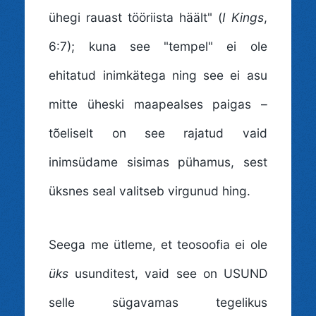
ühegi rauast tööriista häält" (
I Kings
,
6:7); kuna see "tempel" ei ole
ehitatud inimkätega ning see ei asu
mitte üheski maapealses paigas –
tõeliselt on see rajatud vaid
inimsüdame sisimas pühamus, sest
üksnes seal valitseb virgunud hing.
Seega me ütleme, et teosoofia ei ole
üks
usunditest, vaid see on USUND
selle sügavamas tegelikus