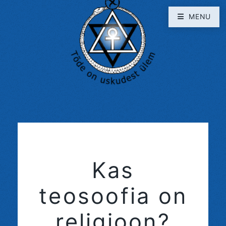
MENU
Kas
teosoofia on
religioon?