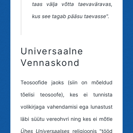
taas välja võtta taevaväravas,
kus see tagab pääsu taevasse".
Universaalne
Vennaskond
Teosoofide jaoks (siin on mõeldud
tõelisi teosoofe), kes ei tunnista
volikirjaga vahendamisi ega lunastust
läbi süütu vereohvri ning kes ei mõtle
Ühes Universaalses
religioonis "tööd