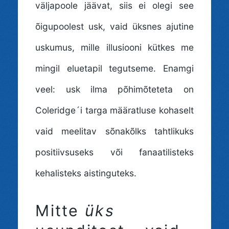
väljapoole jäävat, siis ei olegi see
õigupoolest usk, vaid üksnes ajutine
uskumus, mille illusiooni kütkes me
mingil eluetapil tegutseme. Enamgi
veel: usk ilma põhimõteteta on
Coleridge´i targa määratluse kohaselt
vaid meelitav sõnakõlks tahtlikuks
positiivsuseks või fanaatilisteks
kehalisteks aistinguteks.
Mitte
üks