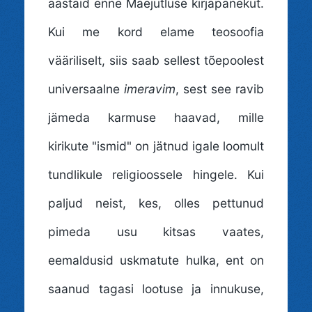
aastaid enne Mäejutluse kirjapanekut.
Kui me kord elame teosoofia
vääriliselt, siis saab sellest tõepoolest
universaalne
imeravim
, sest see ravib
jämeda karmuse haavad, mille
kirikute "ismid" on jätnud igale loomult
tundlikule religioossele hingele. Kui
paljud neist, kes, olles pettunud
pimeda usu kitsas vaates,
eemaldusid uskmatute hulka, ent on
saanud tagasi lootuse ja innukuse,