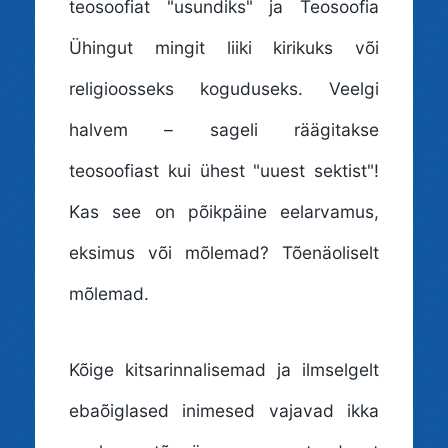
teosoofiat "usundiks" ja Teosoofia
Ühingut mingit liiki kirikuks või
religioosseks koguduseks. Veelgi
halvem – sageli räägitakse
teosoofiast kui ühest "uuest sektist"!
Kas see on põikpäine eelarvamus,
eksimus või mõlemad? Tõenäoliselt
mõlemad.
Kõige kitsarinnalisemad ja ilmselgelt
ebaõiglased inimesed vajavad ikka