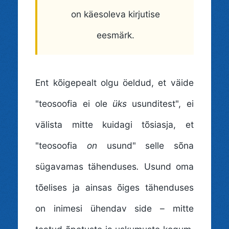
on käesoleva kirjutise
eesmärk.
Ent kõigepealt olgu öeldud, et väide
"teosoofia ei ole
üks
usunditest", ei
välista mitte kuidagi tõsiasja, et
"teosoofia
on
usund" selle sõna
sügavamas tähenduses
.
Usund oma
tõelises ja ainsas õiges tähenduses
on inimesi ühendav side – mitte