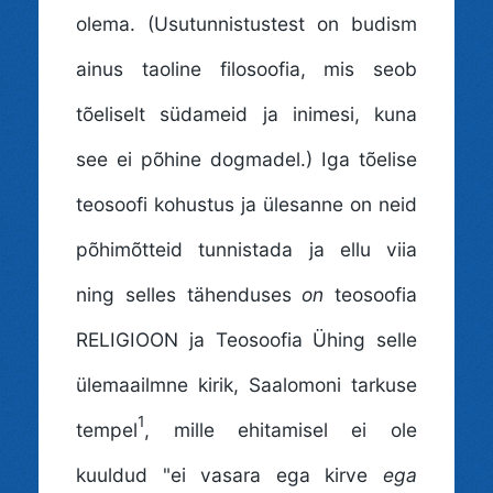
olema. (Usutunnistustest on budism
ainus taoline filosoofia, mis seob
tõeliselt südameid ja inimesi, kuna
see ei põhine dogmadel.) Iga tõelise
teosoofi kohustus ja ülesanne on neid
põhimõtteid tunnistada ja ellu viia
ning selles tähenduses
on
teosoofia
RELIGIOON ja Teosoofia Ühing selle
ülemaailmne kirik, Saalomoni tarkuse
1
tempel
, mille ehitamisel ei ole
kuuldud "ei vasara ega kirve
ega