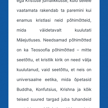
ega Kristuse jumalikkusse, kuid sellele
vaatamata rakendab ta paremini kui
enamus kristlasi neid põhimõtteid,
mida väidetavalt kuulutati
Mäejutluses. Needsamad põhimõtted
on ka Teosoofia põhimõtted – mitte
seetõttu, et kristlik kirik on need välja
kuulutanud, vaid seetõttu, et neis on
universaalne eetika, mida õpetasid
Buddha, Konfutsius, Krishna ja kõik
teised suured targad juba tuhandeid