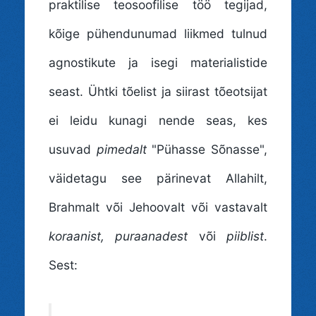
praktilise teosoofilise töö tegijad,
kõige pühendunumad liikmed tulnud
agnostikute ja isegi materialistide
seast. Ühtki tõelist ja siirast tõeotsijat
ei leidu kunagi nende seas, kes
usuvad
pimedalt
"Pühasse Sõnasse",
väidetagu see pärinevat Allahilt,
Brahmalt või Jehoovalt või vastavalt
koraanist, puraanadest
või
piiblist
.
Sest: