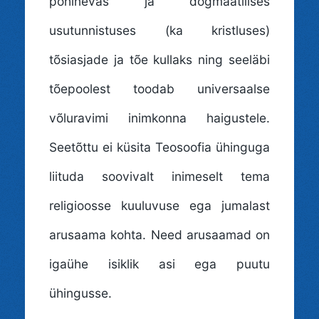
põhinevas ja dogmaatilises
usutunnistuses (ka kristluses)
tõsiasjade ja tõe kullaks ning seeläbi
tõepoolest toodab universaalse
võluravimi inimkonna haigustele.
Seetõttu ei küsita Teosoofia ühinguga
liituda soovivalt inimeselt tema
religioosse kuuluvuse ega jumalast
arusaama kohta. Need arusaamad on
igaühe isiklik asi ega puutu
ühingusse.