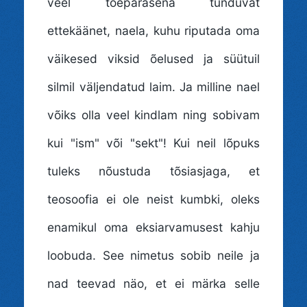
veel tõepärasena tunduvat
ettekäänet, naela, kuhu riputada oma
väikesed viksid õelused ja süütuil
silmil väljendatud laim. Ja milline nael
võiks olla veel kindlam ning sobivam
kui "ism" või "sekt"! Kui neil lõpuks
tuleks nõustuda tõsiasjaga, et
teosoofia ei ole neist kumbki, oleks
enamikul oma eksiarvamusest kahju
loobuda. See nimetus sobib neile ja
nad teevad näo, et ei märka selle