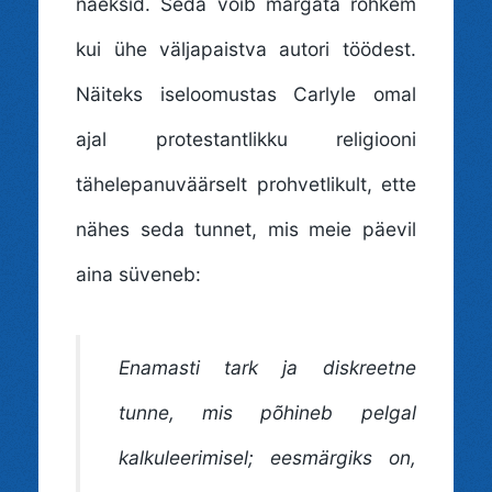
näeksid. Seda võib märgata rohkem
kui ühe väljapaistva autori töödest.
Näiteks iseloomustas Carlyle omal
ajal protestantlikku religiooni
tähelepanuväärselt prohvetlikult, ette
nähes seda tunnet, mis meie päevil
aina süveneb:
Enamasti tark ja diskreetne
tunne, mis põhineb pelgal
kalkuleerimisel; eesmärgiks on,