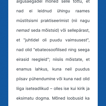
algusaegadel mõned selle tõttu, et
nad ei leidnud ühingu raames
müstitsismi praktiseerimist (nii nagu
nemad
seda mõistsid) või sellepärast,
et "juhtidel oli puudu vaimsusest",
nad olid "ebateosoofilised ning seega
eirasid reegleid"; niisiis mõistate, et
enamus lahkus, kuna neil puudus
piisav pühendumine või kuna nad olid
liiga iseteadlikud – olles ise kui kirik ja
eksimatu dogma. Mõned loobusid ka