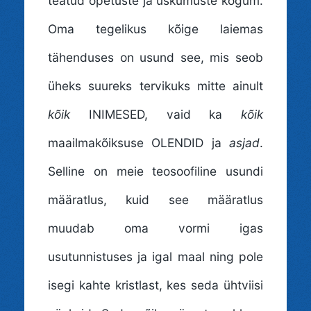
teatud õpetuste ja uskumuste kogum.
Oma tegelikus kõige laiemas
tähenduses on usund see, mis seob
üheks suureks tervikuks mitte ainult
kõik
INIMESED, vaid ka
kõik
maailmakõiksuse OLENDID ja
asjad
.
Selline on meie teosoofiline usundi
määratlus, kuid see määratlus
muudab oma vormi igas
usutunnistuses ja igal maal ning pole
isegi kahte kristlast, kes seda ühtviisi