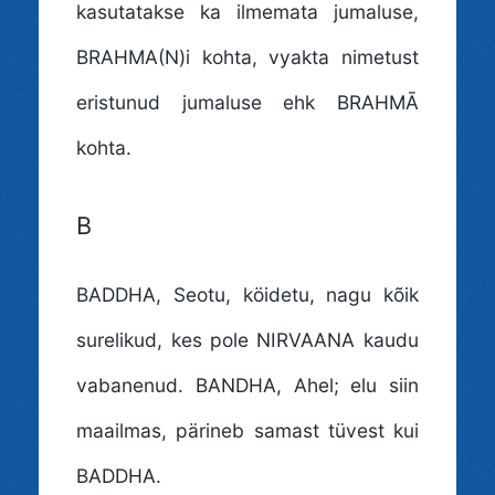
kasutatakse ka ilmemata jumaluse,
BRAHMA(N)i kohta, vyakta nimetust
eristunud jumaluse ehk BRAHMĀ
kohta.
B
BADDHA
, Seotu, köidetu, nagu kõik
surelikud, kes pole NIRVAANA kaudu
vabanenud. BANDHA, Ahel; elu siin
maailmas, pärineb samast tüvest kui
BADDHA.