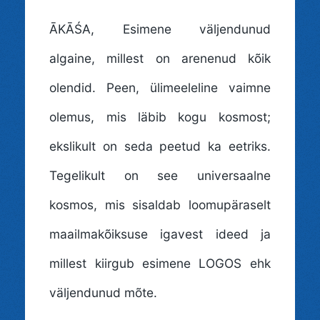
ĀKĀŚA
, Esimene väljendunud
algaine, millest on arenenud kõik
olendid. Peen, ülimeeleline vaimne
olemus, mis läbib kogu kosmost;
ekslikult on seda peetud ka eetriks.
Tegelikult on see universaalne
kosmos, mis sisaldab loomupäraselt
maailmakõiksuse igavest ideed ja
millest kiirgub esimene LOGOS ehk
väljendunud mõte.