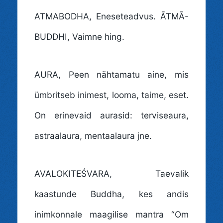
ATMABODHA
, Eneseteadvus. ĀTMĀ-
BUDDHI, Vaimne hing.
AURA
, Peen nähtamatu aine, mis
ümbritseb inimest, looma, taime, eset.
On erinevaid aurasid: terviseaura,
astraalaura, mentaalaura jne.
AVALOKITEŚVARA
, Taevalik
kaastunde Buddha, kes andis
inimkonnale maagilise mantra “Om