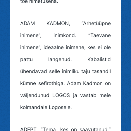
tõe nimetusena.
ADAM KADMON
, “Arhetüüpne
inimene”, inimkond. “Taevane
inimene”, ideaalne inimene, kes ei ole
pattu langenud. Kabalistid
ühendavad selle inimliku taju tasandil
kümne sefirothiga. Adam Kadmon on
väljendunud LOGOS ja vastab meie
kolmandale Logosele.
ADEPT
, “Tema, kes on saavutanud.”