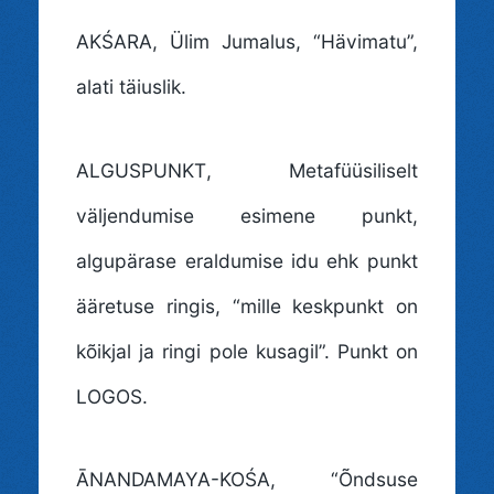
AKŚARA
, Ülim Jumalus, “Hävimatu”,
alati täiuslik.
ALGUSPUNKT
, Metafüüsiliselt
väljendumise esimene punkt,
algupärase eraldumise idu ehk punkt
ääretuse ringis, “mille keskpunkt on
kõikjal ja ringi pole kusagil”. Punkt on
LOGOS.
ĀNANDAMAYA-KOŚA
, “Õndsuse