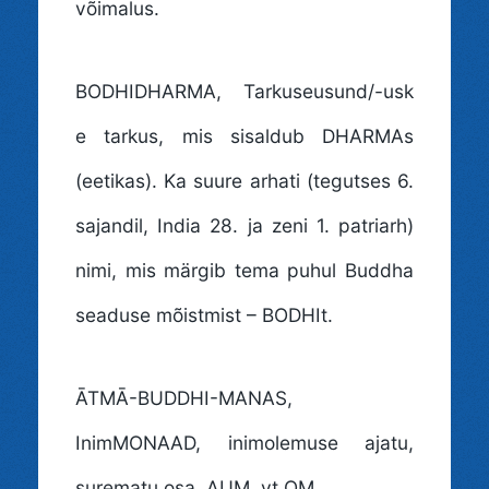
võimalus.
BODHIDHARMA
, Tarkuseusund/-usk
e tarkus, mis sisaldub DHARMAs
(eetikas). Ka suure arhati (tegutses 6.
sajandil, India 28. ja zeni 1. patriarh)
nimi, mis märgib tema puhul Buddha
seaduse mõistmist – BODHIt.
ĀTMĀ-BUDDHI-MANAS
,
InimMONAAD, inimolemuse ajatu,
surematu osa. AUM, vt OM