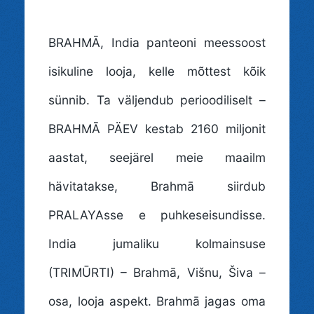
BRAHMĀ
, India panteoni meessoost
isikuline looja, kelle mõttest kõik
sünnib. Ta väljendub perioodiliselt –
BRAHMĀ PÄEV kestab 2160 miljonit
aastat, seejärel meie maailm
hävitatakse, Brahmā siirdub
PRALAYAsse e puhkeseisundisse.
India jumaliku kolmainsuse
(TRIMŪRTI) – Brahmā, Višnu, Šiva –
osa, looja aspekt. Brahmā jagas oma