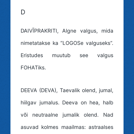
D
DAIVĪPRAKRITI
, Algne valgus, mida
nimetatakse ka “LOGOSe valguseks”.
Eristudes muutub see valgus
FOHATiks.
DEEVA (DEVA)
, Taevalik olend, jumal,
hiilgav jumalus. Deeva on hea, halb
või neutraalne jumalik olend. Nad
asuvad kolmes maailmas: astraalses