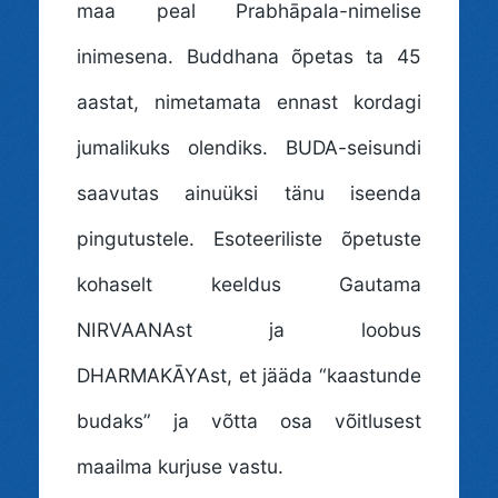
maa peal Prabhāpala-nimelise
inimesena. Buddhana õpetas ta 45
aastat, nimetamata ennast kordagi
jumalikuks olendiks. BUDA-seisundi
saavutas ainuüksi tänu iseenda
pingutustele. Esoteeriliste õpetuste
kohaselt keeldus Gautama
NIRVAANAst ja loobus
DHARMAKĀYAst, et jääda “kaastunde
budaks” ja võtta osa võitlusest
maailma kurjuse vastu.