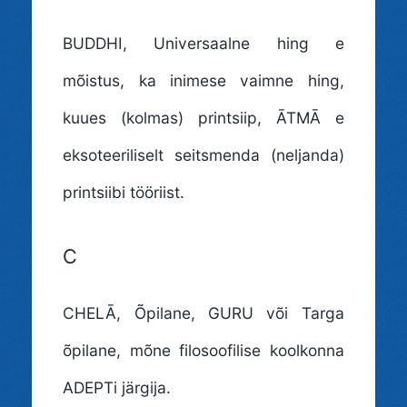
BUDDHI
, Universaalne hing e
mõistus, ka inimese vaimne hing,
kuues (kolmas) printsiip, ĀTMĀ e
eksoteeriliselt seitsmenda (neljanda)
printsiibi tööriist.
C
CHELĀ
, Õpilane, GURU või Targa
õpilane, mõne filosoofilise koolkonna
ADEPTi järgija.