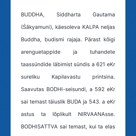
BUDDHA
, Siddharta Gautama
(Śākyamuni), käesoleva KALPA neljas
Buddha, budismi rajaja. Pärast kõigi
arenguetappide ja tuhandete
taassündide läbimist sündis a 621 eKr
sureliku Kapilavastu printsina.
Saavutas BODHI-seisundi, a 592 eKr
sai temast täiuslik BUDA ja 543. a eKr
astus ta lõplikult NIRVAANAsse.
BODHISATTVA sai temast, kui ta elas