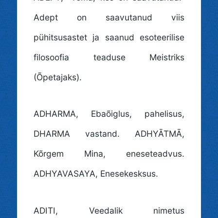
Adept on saavutanud viis
pühitsusastet ja saanud esoteerilise
filosoofia teaduse Meistriks
(Õpetajaks).
ADHARMA
, Ebaõiglus, pahelisus,
DHARMA vastand. ADHYĀTMĀ,
Kõrgem Mina, eneseteadvus.
ADHYAVASAYA, Enesekesksus.
ADITI
, Veedalik nimetus