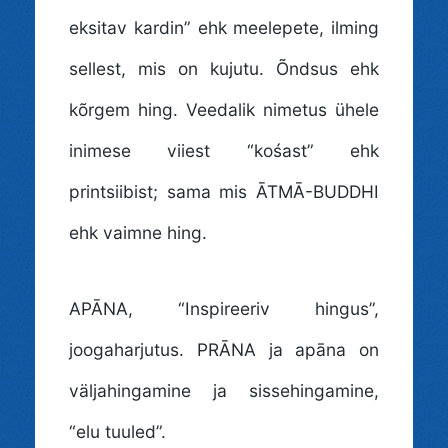
eksitav kardin” ehk meelepete, ilming
sellest, mis on kujutu. Õndsus ehk
kõrgem hing. Veedalik nimetus ühele
inimese viiest “kośast” ehk
printsiibist; sama mis ĀTMĀ-BUDDHI
ehk vaimne hing.
APĀNA
, “Inspireeriv hingus”,
joogaharjutus. PRĀNA ja apāna on
väljahingamine ja sissehingamine,
“elu tuuled”.