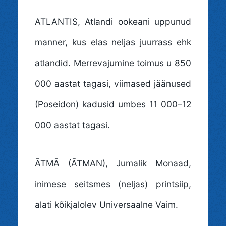
ATLANTIS
, Atlandi ookeani uppunud
manner, kus elas neljas juurrass ehk
atlandid. Merrevajumine toimus u 850
000 aastat tagasi, viimased jäänused
(Poseidon) kadusid umbes 11 000–12
000 aastat tagasi.
ĀTMĀ (ĀTMAN)
, Jumalik Monaad,
inimese seitsmes (neljas) printsiip,
alati kõikjalolev Universaalne Vaim.