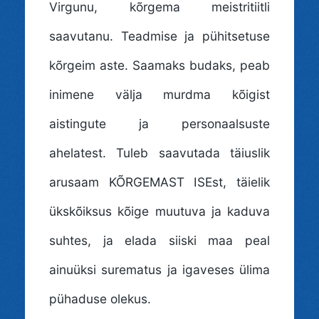
Virgunu, kõrgema meistritiitli
saavutanu. Teadmise ja pühitsetuse
kõrgeim aste. Saamaks budaks, peab
inimene välja murdma kõigist
aistingute ja personaalsuste
ahelatest. Tuleb saavutada täiuslik
arusaam KÕRGEMAST ISEst, täielik
ükskõiksus kõige muutuva ja kaduva
suhtes, ja elada siiski maa peal
ainuüksi surematus ja igaveses ülima
pühaduse olekus.