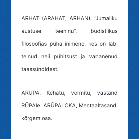
ARHAT (ARAHAT, ARHAN)
, “Jumaliku
austuse teeninu”, budistlikus
filosoofias püha inimene, kes on läbi
teinud neli pühitsust ja vabanenud
taassündidest.
ARŪPA
, Kehatu, vormitu, vastand
RŪPAle. ARŪPALOKA, Mentaaltasandi
kõrgem osa.