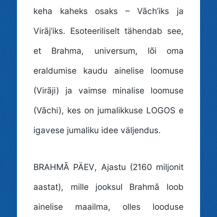
keha kaheks osaks – Vāch’iks ja
Virāj’iks. Esoteeriliselt tähendab see,
et Brahma, universum, lõi oma
eraldumise kaudu ainelise loomuse
(Virāji) ja vaimse minalise loomuse
(Vāchi), kes on jumalikkuse LOGOS e
igavese jumaliku idee väljendus.
BRAHMĀ PÄEV
, Ajastu (2160 miljonit
aastat), mille jooksul Brahmā loob
ainelise maailma, olles looduse