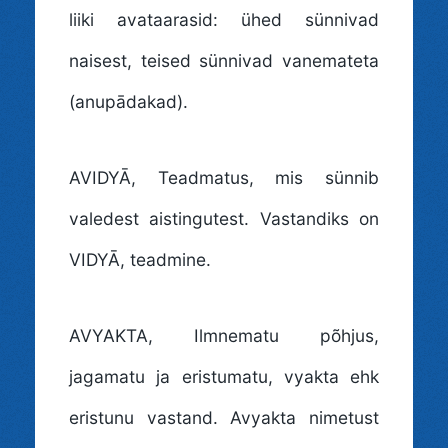
liiki avataarasid: ühed sünnivad
naisest, teised sünnivad vanemateta
(anupādakad).
AVIDYĀ
, Teadmatus, mis sünnib
valedest aistingutest. Vastandiks on
VIDYĀ, teadmine.
AVYAKTA
, Ilmnematu põhjus,
jagamatu ja eristumatu, vyakta ehk
eristunu vastand. Avyakta nimetust