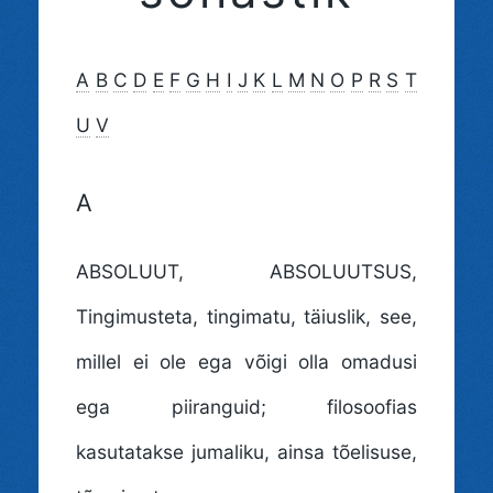
A
B
C
D
E
F
G
H
I
J
K
L
M
N
O
P
R
S
T
U
V
A
ABSOLUUT, ABSOLUUTSUS
,
Tingimusteta, tingimatu, täiuslik, see,
millel ei ole ega võigi olla omadusi
ega piiranguid; filosoofias
kasutatakse jumaliku, ainsa tõelisuse,