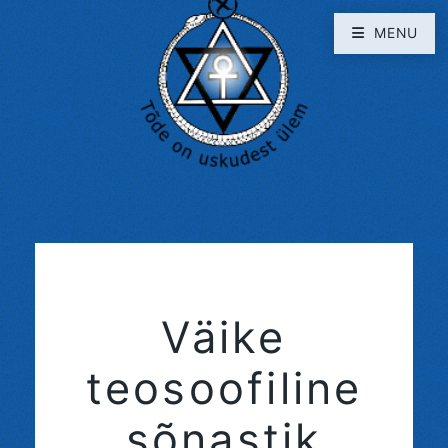
MENU
Väike
teosoofiline
sõnastik