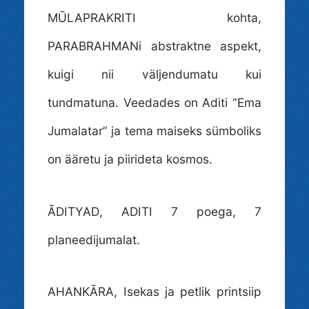
MŪLAPRAKRITI kohta,
PARABRAHMANi abstraktne aspekt,
kuigi nii väljendumatu kui
tundmatuna. Veedades on Aditi “Ema
Jumalatar” ja tema maiseks sümboliks
on ääretu ja piirideta kosmos.
ĀDITYAD
, ADITI 7 poega, 7
planeedijumalat.
AHANKĀRA
, Isekas ja petlik printsiip