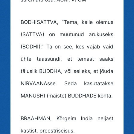
BODHISATTVA
, “Tema, kelle olemus
(SATTVA) on muutunud arukuseks
(BODHI).” Ta on see, kes vajab vaid
ühte taassündi, et temast saaks
täiuslik BUDDHA, või selleks, et jõuda
NIRVAANAsse. Seda kasutatakse
MĀNUSHI (maiste) BUDDHADE kohta.
BRAAHMAN
, Kõrgeim India neljast
kastist, preestriseisus.