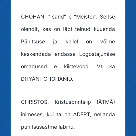
CHOHAN
, “Isand” e “Meister”. Seitse
olendit, kes on läbi teinud kuuenda
Pühitsuse ja kellel on võime
keskendada endasse Logostajumise
omadused e kiirtevood. Vt ka
DHYĀNI-CHOHANID.
CHRISTOS
, Kristusprintsiip (ĀTMĀ)
inimeses, kui ta on ADEPT, neljanda
pühitsusastme läbinu.