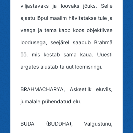
viljastavaks ja loovaks jõuks. Selle
ajastu lõpul maailm hävitatakse tule ja
veega ja tema kaob koos objektiivse
loodusega, seejärel saabub Brahmā
öö, mis kestab sama kaua. Uuesti
ärgates alustab ta uut loomisringi.
BRAHMACHARYA
, Askeetlik eluviis,
jumalale pühendatud elu.
BUDA (BUDDHA)
, Valgustunu,