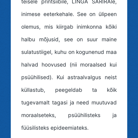
teisele printsiibile, LINGA ŚARĪRAle,
inimese eeterkehale. See on ülipeen
olemus, mis kiirgab inimkonna kõiki
halbu mõjusid, see on suur maine
sulatustiigel, kuhu on kogunenud maa
halvad hoovused (nii moraalsed kui
psüühilised). Kui astraalvalgus neist
küllastub, peegeldab ta kõik
tugevamalt tagasi ja need muutuvad
moraalseteks, psüühilisteks ja
füüsilisteks epideemiateks.