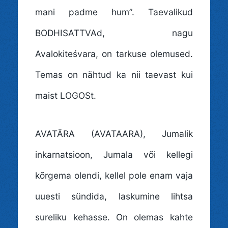
mani padme hum”. Taevalikud
BODHISATTVAd, nagu
Avalokiteśvara, on tarkuse olemused.
Temas on nähtud ka nii taevast kui
maist LOGOSt.
AVATĀRA (AVATAARA)
, Jumalik
inkarnatsioon, Jumala või kellegi
kõrgema olendi, kellel pole enam vaja
uuesti sündida, laskumine lihtsa
sureliku kehasse. On olemas kahte