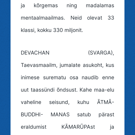
ja kõrgemas ning madalamas
mentaalmaailmas. Neid olevat 33
klassi, kokku 330 miljonit.
DEVACHAN (SVARGA)
,
Taevasmaailm, jumalate asukoht, kus
inimese surematu osa naudib enne
uut taassündi õndsust. Kahe maa-elu
vaheline seisund, kuhu ĀTMĀ-
BUDDHI- MANAS satub pärast
eraldumist KĀMARŪPAst ja