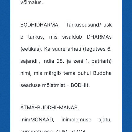
võimalus.
BODHIDHARMA
, Tarkuseusund/-usk
e tarkus, mis sisaldub DHARMAs
(eetikas). Ka suure arhati (tegutses 6.
sajandil, India 28. ja zeni 1. patriarh)
nimi, mis märgib tema puhul Buddha
seaduse mõistmist – BODHIt.
ĀTMĀ-BUDDHI-MANAS
,
InimMONAAD, inimolemuse ajatu,
surematu osa. AUM, vt OM