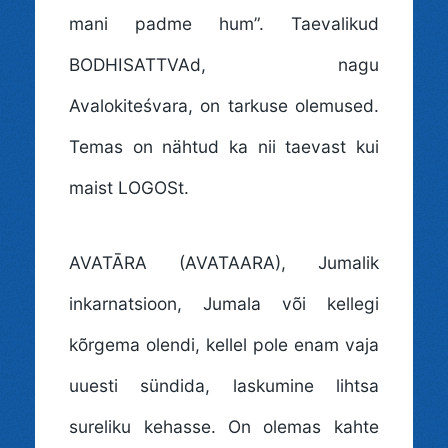
mani padme hum”. Taevalikud
BODHISATTVAd, nagu
Avalokiteśvara, on tarkuse olemused.
Temas on nähtud ka nii taevast kui
maist LOGOSt.
AVATĀRA (AVATAARA)
, Jumalik
inkarnatsioon, Jumala või kellegi
kõrgema olendi, kellel pole enam vaja
uuesti sündida, laskumine lihtsa
sureliku kehasse. On olemas kahte