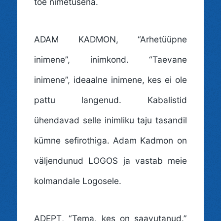
tõe nimetusena.
ADAM KADMON
, “Arhetüüpne
inimene”, inimkond. “Taevane
inimene”, ideaalne inimene, kes ei ole
pattu langenud. Kabalistid
ühendavad selle inimliku taju tasandil
kümne sefirothiga. Adam Kadmon on
väljendunud LOGOS ja vastab meie
kolmandale Logosele.
ADEPT
, “Tema, kes on saavutanud.”