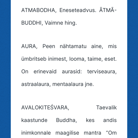
ATMABODHA
, Eneseteadvus. ĀTMĀ-
BUDDHI, Vaimne hing.
AURA
, Peen nähtamatu aine, mis
ümbritseb inimest, looma, taime, eset.
On erinevaid aurasid: terviseaura,
astraalaura, mentaalaura jne.
AVALOKITEŚVARA
, Taevalik
kaastunde Buddha, kes andis
inimkonnale maagilise mantra “Om