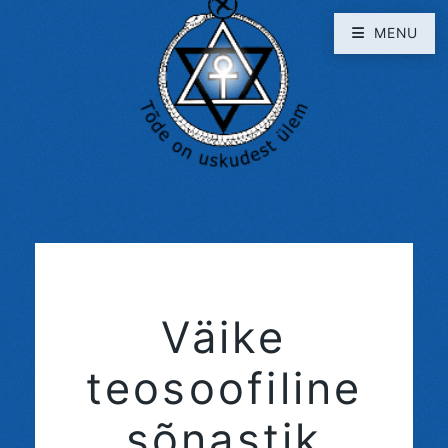
MENU
Väike
teosoofiline
sõnastik