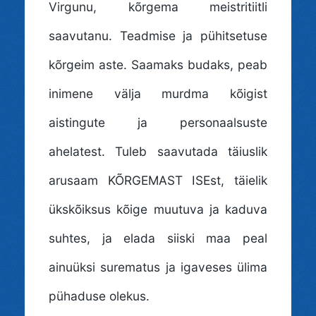
Virgunu, kõrgema meistritiitli
saavutanu. Teadmise ja pühitsetuse
kõrgeim aste. Saamaks budaks, peab
inimene välja murdma kõigist
aistingute ja personaalsuste
ahelatest. Tuleb saavutada täiuslik
arusaam KÕRGEMAST ISEst, täielik
ükskõiksus kõige muutuva ja kaduva
suhtes, ja elada siiski maa peal
ainuüksi surematus ja igaveses ülima
pühaduse olekus.