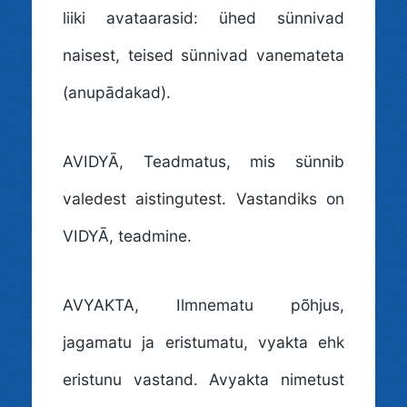
liiki avataarasid: ühed sünnivad
naisest, teised sünnivad vanemateta
(anupādakad).
AVIDYĀ
, Teadmatus, mis sünnib
valedest aistingutest. Vastandiks on
VIDYĀ, teadmine.
AVYAKTA
, Ilmnematu põhjus,
jagamatu ja eristumatu, vyakta ehk
eristunu vastand. Avyakta nimetust