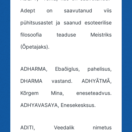
Adept on saavutanud viis
pühitsusastet ja saanud esoteerilise
filosoofia teaduse Meistriks
(Õpetajaks).
ADHARMA
, Ebaõiglus, pahelisus,
DHARMA vastand. ADHYĀTMĀ,
Kõrgem Mina, eneseteadvus.
ADHYAVASAYA, Enesekesksus.
ADITI
, Veedalik nimetus