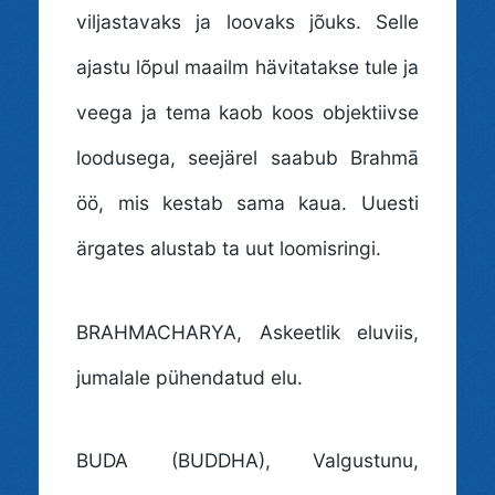
viljastavaks ja loovaks jõuks. Selle
ajastu lõpul maailm hävitatakse tule ja
veega ja tema kaob koos objektiivse
loodusega, seejärel saabub Brahmā
öö, mis kestab sama kaua. Uuesti
ärgates alustab ta uut loomisringi.
BRAHMACHARYA
, Askeetlik eluviis,
jumalale pühendatud elu.
BUDA (BUDDHA)
, Valgustunu,