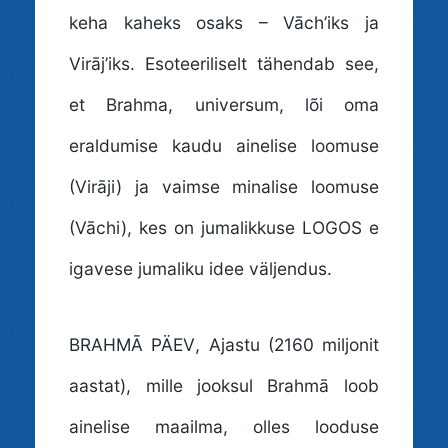
keha kaheks osaks – Vāch’iks ja
Virāj’iks. Esoteeriliselt tähendab see,
et Brahma, universum, lõi oma
eraldumise kaudu ainelise loomuse
(Virāji) ja vaimse minalise loomuse
(Vāchi), kes on jumalikkuse LOGOS e
igavese jumaliku idee väljendus.
BRAHMĀ PÄEV
, Ajastu (2160 miljonit
aastat), mille jooksul Brahmā loob
ainelise maailma, olles looduse