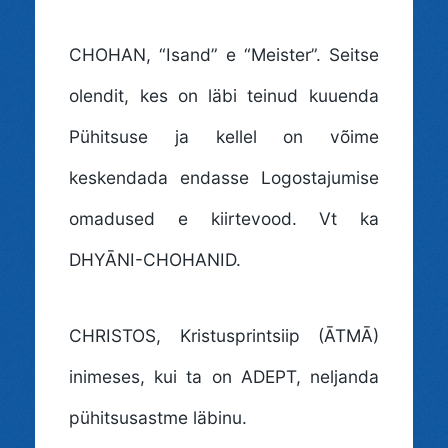
CHOHAN
, “Isand” e “Meister”. Seitse
olendit, kes on läbi teinud kuuenda
Pühitsuse ja kellel on võime
keskendada endasse Logostajumise
omadused e kiirtevood. Vt ka
DHYĀNI-CHOHANID.
CHRISTOS
, Kristusprintsiip (ĀTMĀ)
inimeses, kui ta on ADEPT, neljanda
pühitsusastme läbinu.