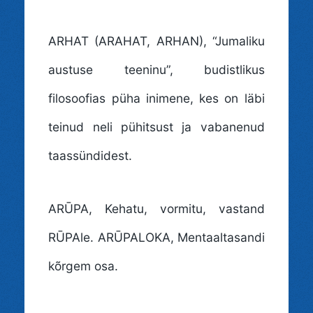
ARHAT (ARAHAT, ARHAN)
, “Jumaliku
austuse teeninu”, budistlikus
filosoofias püha inimene, kes on läbi
teinud neli pühitsust ja vabanenud
taassündidest.
ARŪPA
, Kehatu, vormitu, vastand
RŪPAle. ARŪPALOKA, Mentaaltasandi
kõrgem osa.