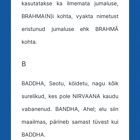
kasutatakse ka ilmemata jumaluse,
BRAHMA(N)i kohta, vyakta nimetust
eristunud jumaluse ehk BRAHMĀ
kohta.
B
BADDHA
, Seotu, köidetu, nagu kõik
surelikud, kes pole NIRVAANA kaudu
vabanenud. BANDHA, Ahel; elu siin
maailmas, pärineb samast tüvest kui
BADDHA.