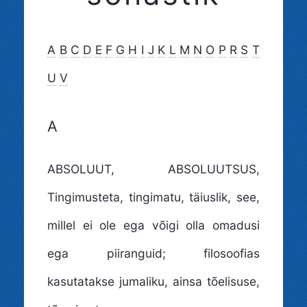
A
B
C
D
E
F
G
H
I
J
K
L
M
N
O
P
R
S
T
U
V
A
ABSOLUUT, ABSOLUUTSUS
,
Tingimusteta, tingimatu, täiuslik, see,
millel ei ole ega võigi olla omadusi
ega piiranguid; filosoofias
kasutatakse jumaliku, ainsa tõelisuse,