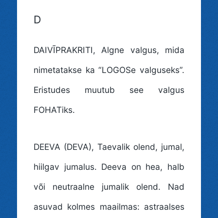
D
DAIVĪPRAKRITI
, Algne valgus, mida
nimetatakse ka “LOGOSe valguseks”.
Eristudes muutub see valgus
FOHATiks.
DEEVA (DEVA)
, Taevalik olend, jumal,
hiilgav jumalus. Deeva on hea, halb
või neutraalne jumalik olend. Nad
asuvad kolmes maailmas: astraalses