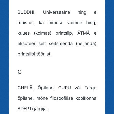
BUDDHI
, Universaalne hing e
mõistus, ka inimese vaimne hing,
kuues (kolmas) printsiip, ĀTMĀ e
eksoteeriliselt seitsmenda (neljanda)
printsiibi tööriist.
C
CHELĀ
, Õpilane, GURU või Targa
õpilane, mõne filosoofilise koolkonna
ADEPTi järgija.