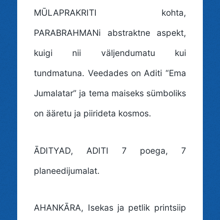
MŪLAPRAKRITI kohta,
PARABRAHMANi abstraktne aspekt,
kuigi nii väljendumatu kui
tundmatuna. Veedades on Aditi “Ema
Jumalatar” ja tema maiseks sümboliks
on ääretu ja piirideta kosmos.
ĀDITYAD
, ADITI 7 poega, 7
planeedijumalat.
AHANKĀRA
, Isekas ja petlik printsiip