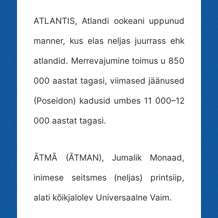
ATLANTIS
, Atlandi ookeani uppunud
manner, kus elas neljas juurrass ehk
atlandid. Merrevajumine toimus u 850
000 aastat tagasi, viimased jäänused
(Poseidon) kadusid umbes 11 000–12
000 aastat tagasi.
ĀTMĀ (ĀTMAN)
, Jumalik Monaad,
inimese seitsmes (neljas) printsiip,
alati kõikjalolev Universaalne Vaim.