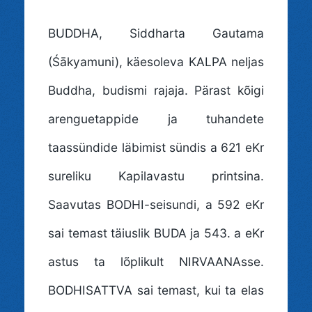
BUDDHA
, Siddharta Gautama
(Śākyamuni), käesoleva KALPA neljas
Buddha, budismi rajaja. Pärast kõigi
arenguetappide ja tuhandete
taassündide läbimist sündis a 621 eKr
sureliku Kapilavastu printsina.
Saavutas BODHI-seisundi, a 592 eKr
sai temast täiuslik BUDA ja 543. a eKr
astus ta lõplikult NIRVAANAsse.
BODHISATTVA sai temast, kui ta elas