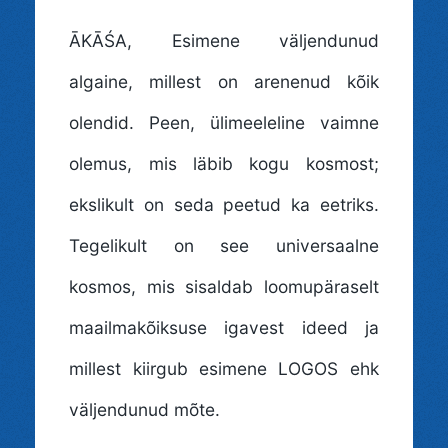
ĀKĀŚA
, Esimene väljendunud
algaine, millest on arenenud kõik
olendid. Peen, ülimeeleline vaimne
olemus, mis läbib kogu kosmost;
ekslikult on seda peetud ka eetriks.
Tegelikult on see universaalne
kosmos, mis sisaldab loomupäraselt
maailmakõiksuse igavest ideed ja
millest kiirgub esimene LOGOS ehk
väljendunud mõte.