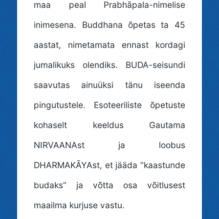
maa peal Prabhāpala-nimelise
inimesena. Buddhana õpetas ta 45
aastat, nimetamata ennast kordagi
jumalikuks olendiks. BUDA-seisundi
saavutas ainuüksi tänu iseenda
pingutustele. Esoteeriliste õpetuste
kohaselt keeldus Gautama
NIRVAANAst ja loobus
DHARMAKĀYAst, et jääda “kaastunde
budaks” ja võtta osa võitlusest
maailma kurjuse vastu.