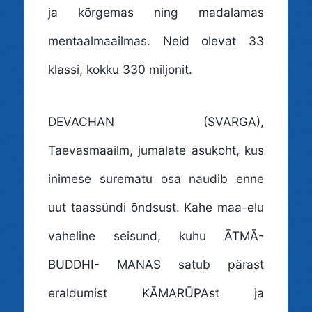
ja kõrgemas ning madalamas
mentaalmaailmas. Neid olevat 33
klassi, kokku 330 miljonit.
DEVACHAN (SVARGA)
,
Taevasmaailm, jumalate asukoht, kus
inimese surematu osa naudib enne
uut taassündi õndsust. Kahe maa-elu
vaheline seisund, kuhu ĀTMĀ-
BUDDHI- MANAS satub pärast
eraldumist KĀMARŪPAst ja