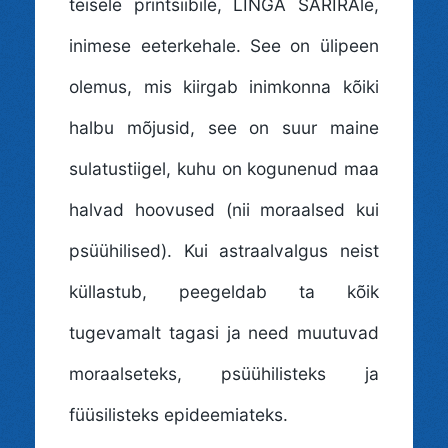
teisele printsiibile, LINGA ŚARĪRAle,
inimese eeterkehale. See on ülipeen
olemus, mis kiirgab inimkonna kõiki
halbu mõjusid, see on suur maine
sulatustiigel, kuhu on kogunenud maa
halvad hoovused (nii moraalsed kui
psüühilised). Kui astraalvalgus neist
küllastub, peegeldab ta kõik
tugevamalt tagasi ja need muutuvad
moraalseteks, psüühilisteks ja
füüsilisteks epideemiateks.