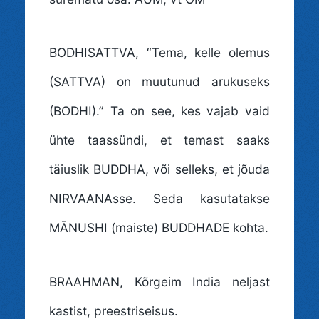
BODHISATTVA
, “Tema, kelle olemus
(SATTVA) on muutunud arukuseks
(BODHI).” Ta on see, kes vajab vaid
ühte taassündi, et temast saaks
täiuslik BUDDHA, või selleks, et jõuda
NIRVAANAsse. Seda kasutatakse
MĀNUSHI (maiste) BUDDHADE kohta.
BRAAHMAN
, Kõrgeim India neljast
kastist, preestriseisus.