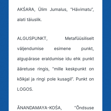
AKŚARA
, Ülim Jumalus, “Hävimatu”,
alati täiuslik.
ALGUSPUNKT
, Metafüüsiliselt
väljendumise esimene punkt,
algupärase eraldumise idu ehk punkt
ääretuse ringis, “mille keskpunkt on
kõikjal ja ringi pole kusagil”. Punkt on
LOGOS.
ĀNANDAMAYA-KOŚA
, “Õndsuse