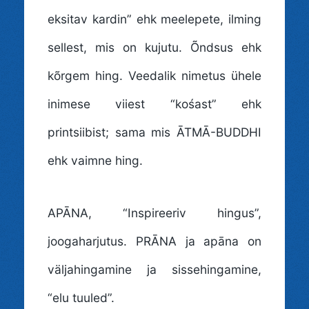
eksitav kardin” ehk meelepete, ilming
sellest, mis on kujutu. Õndsus ehk
kõrgem hing. Veedalik nimetus ühele
inimese viiest “kośast” ehk
printsiibist; sama mis ĀTMĀ-BUDDHI
ehk vaimne hing.
APĀNA
, “Inspireeriv hingus”,
joogaharjutus. PRĀNA ja apāna on
väljahingamine ja sissehingamine,
“elu tuuled”.