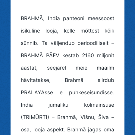
BRAHMĀ
, India panteoni meessoost
isikuline looja, kelle mõttest kõik
sünnib. Ta väljendub perioodiliselt –
BRAHMĀ PÄEV kestab 2160 miljonit
aastat, seejärel meie maailm
hävitatakse, Brahmā siirdub
PRALAYAsse e puhkeseisundisse.
India jumaliku kolmainsuse
(TRIMŪRTI) – Brahmā, Višnu, Šiva –
osa, looja aspekt. Brahmā jagas oma